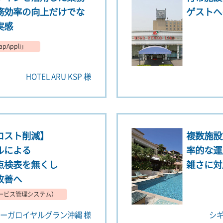
務効率の向上だけでな
ゲストへ
実感
pAppli」
HOTEL ARU KSP 様
コスト削減】
複数施設
ルによる
率的な運
点検表を無くし
雑さに対
改善へ
室サービス管理システム）
ーガロイヤルグラン沖縄 様
シ