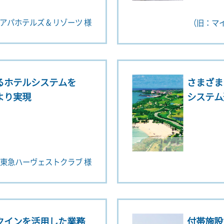
アパホテルズ & リゾーツ 様
（旧：マ
るホテルシステムを
さまざま
より実現
システム
東急ハーヴェストクラブ 様
クインを活用した業務
付帯施設