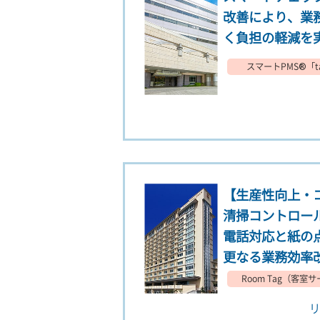
改善により、業
く負担の軽減を
スマートPMS®︎「ta
【生産性向上・
清掃コントロー
電話対応と紙の
更なる業務効率
Room Tag（客
リ