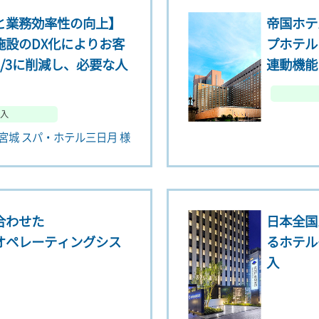
と業務効率性の向上】
帝国ホテ
施設のDX化によりお客
プホテル
/3に削減し、必要な人
連動機能
入
宮城 スパ・ホテル三日月 様
合わせた
日本全国
オペレーティングシス
るホテル
入