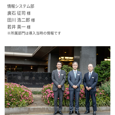
情報システム部
廣石 征司
様
田川 浩二郎
様
若井 英一
様
※所属部門は導入当時の情報です