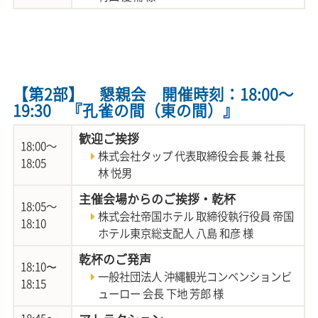
【第2部】 懇親会 開催時刻：18:00～
19:30 『孔雀の間（東の間）』
歓迎ご挨拶
18:00～
株式会社タップ 代表取締役会長 兼 社長
18:05
林 悦男
主催会場からのご挨拶・乾杯
18:05～
株式会社帝国ホテル 取締役執行役員 帝国
18:10
ホテル東京総支配人 八島 和彦 様
乾杯のご発声
18:10〜
一般社団法人 沖縄観光コンベンションビ
18:15
ューロー 会長 下地 芳郎 様