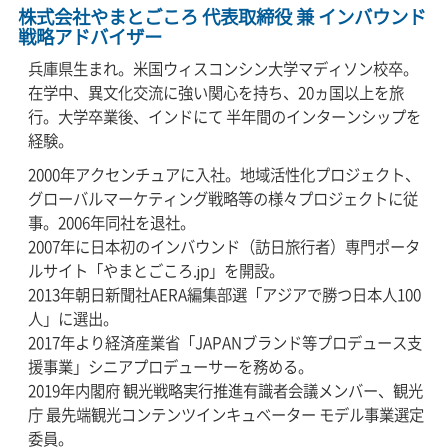
株式会社やまとごころ 代表取締役 兼 インバウンド
戦略アドバイザー
兵庫県生まれ。米国ウィスコンシン大学マディソン校卒。
在学中、異文化交流に強い関心を持ち、20ヵ国以上を旅
行。大学卒業後、インドにて 半年間のインターンシップを
経験。
2000年アクセンチュアに入社。地域活性化プロジェクト、
グローバルマーケティング戦略等の様々プロジェクトに従
事。2006年同社を退社。
2007年に日本初のインバウンド（訪日旅行者）専門ポータ
ルサイト「やまとごころ.jp」を開設。
2013年朝日新聞社AERA編集部選「アジアで勝つ日本人100
人」に選出。
2017年より経済産業省「JAPANブランド等プロデュース支
援事業」シニアプロデューサーを務める。
2019年内閣府 観光戦略実行推進有識者会議メンバー、観光
庁 最先端観光コンテンツインキュベーター モデル事業選定
委員。