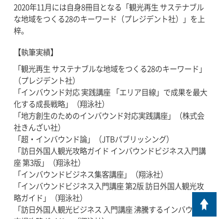
2020年11月には自身8冊目となる「観光再生 サステナブル
な地域をつくる28のキーワード（プレジデント社）」を上
梓。
【執筆実績】
「観光再生 サステナブルな地域をつくる28のキーワード」
（プレジデント社）
「インバウンド対応 実践講座 「エリア目線」で成果を最大
化する成長戦略」（翔泳社）
「地方創生のためのインバウンド対応実践講座」（株式会
社きんざい社）
「超・インバウンド論」（JTBパブリッシング）
「訪日外国人観光攻略ガイド インバウンドビジネス入門講
座 第3版」（翔泳社）
「インバウンドビジネス集客講座」（翔泳社）
「インバウンドビジネス入門講座 第2版 訪日外国人観光攻
略ガイド」（翔泳社）
「訪日外国人観光ビジネス 入門講座 沸騰するインバウンド