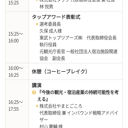
15:25
林 悦男
タップアワード表彰式
選考委員長
久保 成人様
15:25～
東武トップツアーズ㈱ 代表取締役会長
16:00
執行役員
元観光庁長官 一般社団法人宿泊施設関連
協会 副会長
16:00～
休憩（コーヒーブレイク）
16:25
講演
『今後の観光・宿泊産業の持続可能性を考
える』
16:25～
株式会社やまとごころ
17:55
代表取締役 兼 インバウンド戦略アドバイ
ザー
村山 慶輔 様