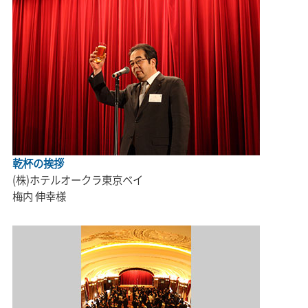
乾杯の挨拶
(株)ホテルオークラ東京ベイ
梅内 伸幸様