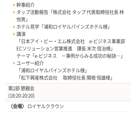
幹事紹介
タップ活動報告「株式会社 タップ 代表取締役社長 林
悦男」
ホテル見学「浦和ロイヤルパインズホテル様」
講演
「日本アイ・ビー・エム株式会社 e-ビジネス事業部
ECソリューション営業推進 課長 末次 信治様」
テーマ「e-ビジネス －事例からみる成功の秘訣―」
ユーザー紹介
「浦和ロイヤルパインズホテル様」
「松下興産株式会社 取締役社長 関根 恒雄様」
第2部 懇親会
(18:20-20:20)
〈会場〉
ロイヤルクラウン