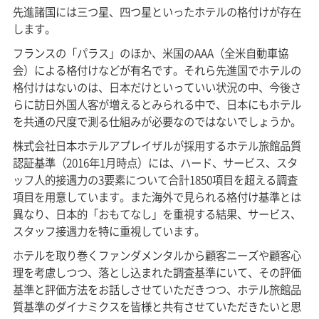
先進諸国には三つ星、四つ星といったホテルの格付けが存在
します。
フランスの「パラス」のほか、米国のAAA（全米自動車協
会）による格付けなどが有名です。それら先進国でホテルの
格付けはないのは、日本だけといっていい状況の中、今後さ
らに訪日外国人客が増えるとみられる中で、日本にもホテル
を共通の尺度で測る仕組みが必要なのではないでしょうか。
株式会社日本ホテルアプレイザルが採用するホテル旅館品質
認証基準（2016年1月時点）には、ハード、サービス、スタ
ッフ人的接遇力の3要素について合計1850項目を超える調査
項目を用意しています。また海外で見られる格付け基準とは
異なり、日本的「おもてなし」を重視する結果、サービス、
スタッフ接遇力を特に重視しています。
ホテルを取り巻くファンダメンタルから顧客ニーズや顧客心
理を考慮しつつ、落とし込まれた調査基準にいて、その評価
基準と評価方法をお話しさせていただきつつ、ホテル旅館品
質基準のダイナミクスを皆様と共有させていただきたいと思