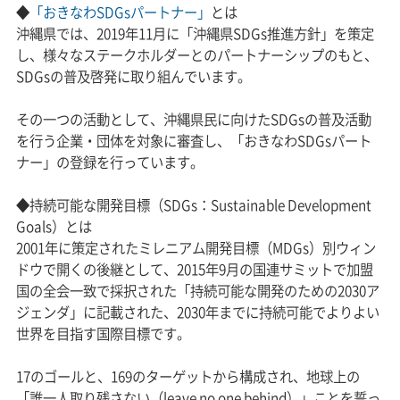
◆
「おきなわSDGsパートナー」
とは
沖縄県では、2019年11月に「沖縄県SDGs推進方針」を策定
し、様々なステークホルダーとのパートナーシップのもと、
SDGsの普及啓発に取り組んでいます。
その一つの活動として、沖縄県民に向けたSDGsの普及活動
を行う企業・団体を対象に審査し、「おきなわSDGsパート
ナー」の登録を行っています。
◆持続可能な開発目標（SDGs：Sustainable Development
Goals）とは
2001年に策定されたミレニアム開発目標（MDGs）別ウィン
ドウで開くの後継として、2015年9月の国連サミットで加盟
国の全会一致で採択された「持続可能な開発のための2030ア
ジェンダ」に記載された、2030年までに持続可能でよりよい
世界を目指す国際目標です。
17のゴールと、169のターゲットから構成され、地球上の
「誰一人取り残さない（leave no one behind）」ことを誓っ