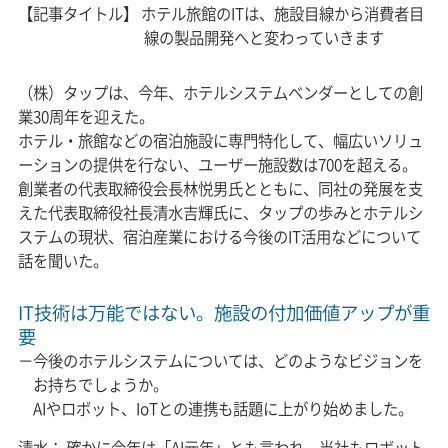
【記事タイトル】 ホテル旅館のITは、施設目線から消費者目
線の製品開発へと変わっていきます
（株）タップは、今年、ホテルシステムベンダーとしての創
業30周年を迎えた。
ホテル・旅館などの宿泊施設に専門特化して、幅広いソリュ
ーションの提供を行ない、ユーザー施設数は700を超える。
創業者の代表取締役会長林悦男氏とともに、同社の発展を支
えた代表取締役社長清水吉輝氏に、タップの歩みとホテルシ
ステムの現状、宿泊産業における今後のIT活用などについて
話を聞いた。
IT技術は万能ではない。施設の付加価値アップが重
要
－今後のホテルシステムについては、どのようなビジョンを
お持ちでしょうか。
AIやロボット、IoTとの連携も話題に上がり始めました。
清水： 確かに今年は「AI元年」とも言われ、当社もロボット