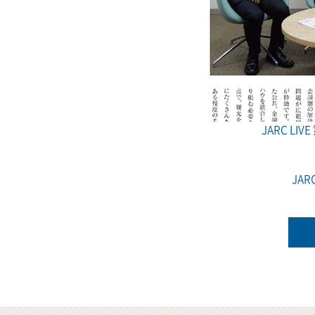
JARC LI
JA