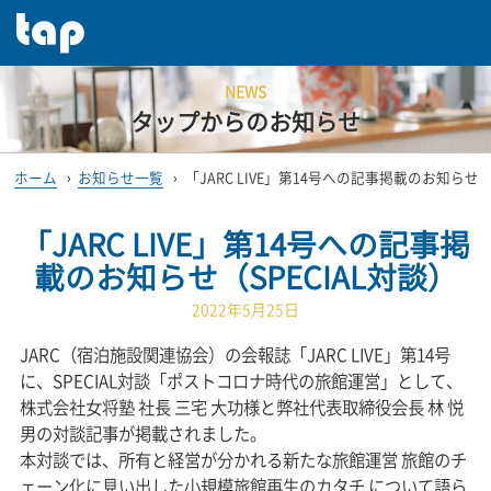
NEWS
タップからのお知らせ
ホーム
›
お知らせ一覧
›
「JARC LIVE」第14号への記事掲載のお知らせ（
「JARC LIVE」第14号への記事掲
載のお知らせ（SPECIAL対談）
2022年5月25日
JARC（宿泊施設関連協会）の会報誌「JARC LIVE」第14号
に、SPECIAL対談「ポストコロナ時代の旅館運営」として、
株式会社女将塾 社長 三宅 大功様と弊社代表取締役会長 林 悦
男の対談記事が掲載されました。
本対談では、所有と経営が分かれる新たな旅館運営 旅館のチ
ェーン化に見い出した小規模旅館再生のカタチ について語ら