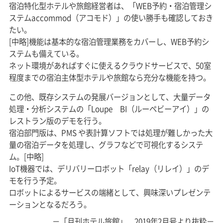
宿泊特化型ホテルや旅館経営者は、「WEB予約・宿泊管理シ
ステムaccommod（アコモド）」の使い勝手も確認しておき
たい。
[中略]機能は基本的な宿泊管理業務をカバーし、WEB予約シ
ステムも備えている。
ネット環境があればすぐに使えるクラウドサービスで、50室
程度までの宿泊主体型ホテルや旅館なら充分な機能を持つ。
この他、既存システムの発展バージョンとして、大量データ
処理・分析システムの「Loupe BI（ルーペビーアイ）」の
レストラン版のデモを行う。
宿泊部門版は、PMS や表計算ソフトでは処理が難しかった大
量の宿泊データを処理し、グラフなどで可視化するシステ
ム。[中略]
IoT機器では、デリバリーロボット「relay（リレイ）」のデ
モを行う予定。
ロボットによるサービスの端緒として、興味深いプレゼンテ
ーションとなるだろう。
－「月刊ホテル旅館」 2019年2月号より抜粋－