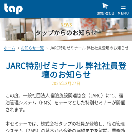
NEWS
タップからのお知らせ
ホーム
›
お知らせ一覧
›
JARC特別ゼミナール 弊社社員登壇のお知らせ
JARC特別ゼミナール 弊社社員登
壇のお知らせ
2025年3月27日
この度、一般社団法人 宿泊施設関連協会（JARC）にて、宿
泊管理システム（PMS）をテーマとした特別セミナーが開催
されます。
本セミナーでは、株式会社タップの社員が登壇し、宿泊管理
システム（PMS）の基本から今後の展望までを解説。業務効