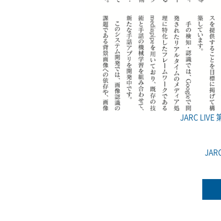
JARC LIV
JA